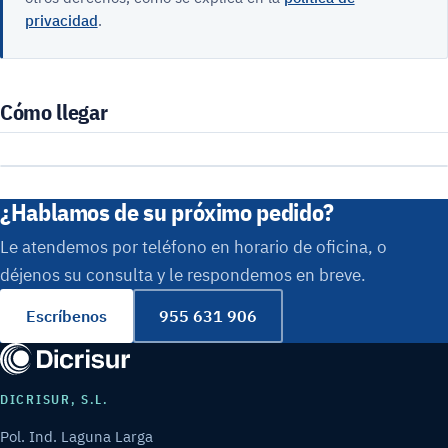
privacidad
.
Cómo llegar
¿Hablamos de su próximo pedido?
El mapa lo proporciona Google. Si lo carga,
Google podrá registrar su visita.
Le atendemos por teléfono en horario de oficina, o
Cargar el mapa
déjenos su consulta y le respondemos en breve.
Escríbenos
955 631 906
DICRISUR, S.L.
Pol. Ind. Laguna Larga