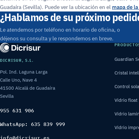
Guadaíra (Sevilla). Puede ver la ubicación en el
mapa de la
¿Hablamos de su próximo pedid
Le atendemos por teléfono en horario de oficina, o
déjenos su consulta y le respondemos en breve.
PRODUCTO
Guardian S
DICRISUR, S.L.
Pol. Ind. Laguna Larga
Cristal inte
Calle Uno, Nave 4
Control sol
41500 Alcalá de Guadaíra
Sevilla
Vidrio float
955 631 906
Vidrio lami
WhatsApp: 635 839 999
Vidrio impr
info@dicrisur.es