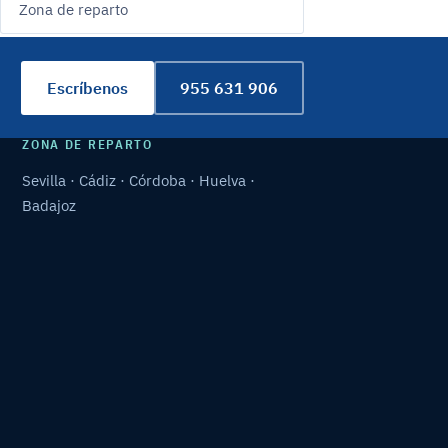
Zona de reparto
Escríbenos
955 631 906
ZONA DE REPARTO
Sevilla · Cádiz · Córdoba · Huelva ·
Badajoz