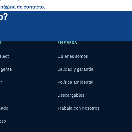
 página de contacto
.
o?
S
EMPRESA
elect
Quiénes somos
ligente
Calidad y garantía
ar
Política ambiental
Descargables
nado
Trabaja con nosotros
eso