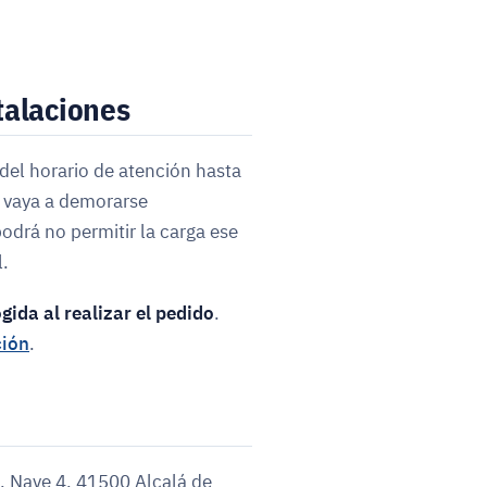
talaciones
del horario de atención hasta
a vaya a demorarse
podrá no permitir la carga ese
l.
gida al realizar el pedido
.
ción
.
, Nave 4, 41500 Alcalá de