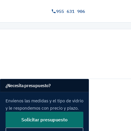
955 631 906
¿Necesita presupuesto?
Envíenos las medidas y el tipo de vidrio
y le respondemos con precio y plazo.
Solicitar presupuesto